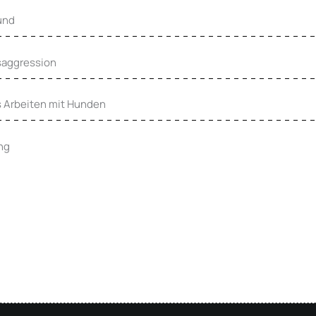
und
saggression
s Arbeiten mit Hunden
ng