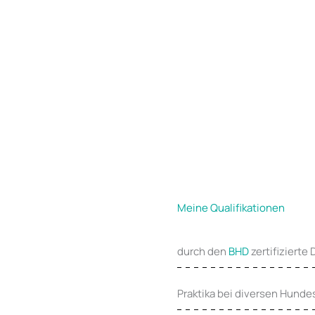
Zum
Inhalt
springen
Meine Qualifikationen
durch den
BHD
zertifizierte
Praktika bei diversen Hund