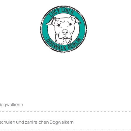
 Dogwalkerin
eschulen und zahlreichen Dogwalkern